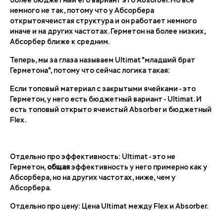
более бюджетный его вариант это Absorber. Но всё
немного не так, потому что у Абсорбера
открытоячеистая структура и он работает немного
иначе и на других частотах. Герметон на более низких,
Абсорбер ближе к средним.
Теперь, мы за глаза называем Ultimat "младший брат
Герметона", потому что сейчас логика такая:
Если топовый материал с закрытыми ячейками - это
Герметон, у него есть бюджетный вариант - Ultimat. И
есть топовый открыто ячеистый Absorber и бюджетный
Flex.
Отдельно про эффективность: Ultimat - это не
Герметон,
общая
эффективность у него примерно как у
Абсорбера, но на других частотах, ниже, чем у
Абсорбера.
Отдельно про цену: Цена Ultimat между Flex и Absorber.