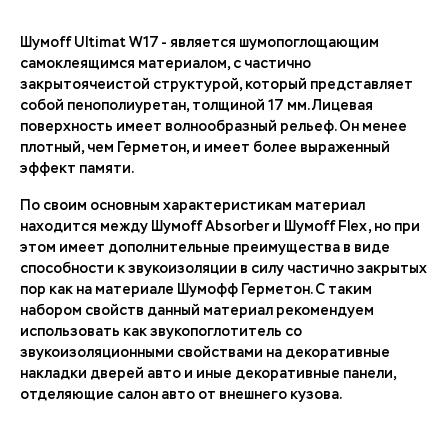
Шумoff Ultimat W17 - является шумопоглощающим
самоклеящимся материалом, с частично
закрытоячеистой структурой, который представляет
собой пенополиуретан, толщиной 17 мм. Лицевая
поверхность имеет волнообразный рельеф. Он менее
плотный, чем Герметон, и имеет более выраженный
эффект памяти.
По своим основным характеристикам материал
находится между Шумоff Absorber и Шумоff Flex, но при
этом имеет дополнительные преимущества в виде
способности к звукоизоляции в силу частично закрытых
пор как на материале Шумофф Герметон. С таким
набором свойств данный материал рекомендуем
использовать как звукопоглотитель со
звукоизоляционными свойствами на декоративные
накладки дверей авто и иные декоративные панели,
отделяющие салон авто от внешнего кузова.