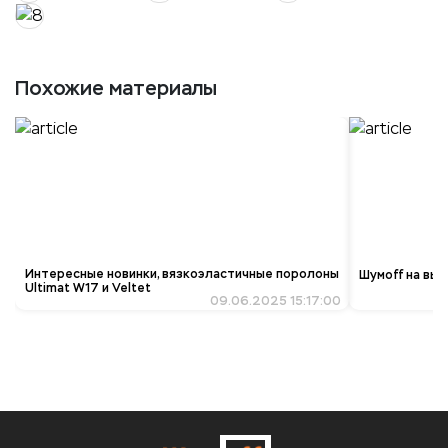
Похожие материалы
Интересные новинки, вязкоэластичные поролоны
Шумoff на выс
Ultimat W17 и Veltet
09.06.2025 15:17:00