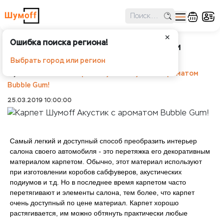
✕
Ошибка поиска региона!
Карпет Шумoff Акустик с ароматом
Bubble Gum!
Выбрать город или регион
Шумоff
Статьи
Карпет Шумoff Акустик с ароматом
Bubble Gum!
25.03.2019 10:00:00
Самый легкий и доступный способ преобразить интерьер
салона своего автомобиля - это перетяжка его декоративным
материалом карпетом. Обычно, этот материал используют
при изготовлении коробов сабфуверов, акустических
подиумов и т.д. Но в последнее время карпетом часто
перетягивают и элементы салона, тем более, что карпет
очень доступный по цене материал. Карпет хорошо
растягивается, им можно обтянуть практически любые