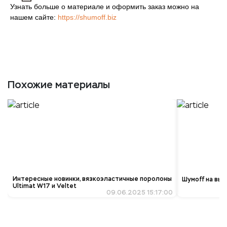
Узнать больше о материале и оформить заказ можно на
нашем сайте:
https://shumoff.biz
Похожие материалы
Интересные новинки, вязкоэластичные поролоны
Шумoff на выс
Ultimat W17 и Veltet
09.06.2025 15:17:00